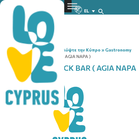
EL
You are here:
Home
»
Ανακαλύψτε την Κύπρο
»
Gastronomy
»
KALAMARAS SNACK BAR ( AGIA NAPA )
KALAMARAS SNACK BAR ( AGIA NAPA
)