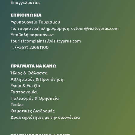
Επαγγελματίες
ΕΠΙΚΟΙΝΩΝΙΑ
Υφυπουργείο Τουρισμού
Για τουριστική πληροφόρηση:
cytour@visitcyprus.com
Υποβολή παραπόνων:
touristcomplaints@visitcyprus.com
T: (+357) 22691100
ΠΡΑΓΜΑΤΑ ΝΑ ΚΑΝΩ
Ήλιος & Θάλασσα
Αθλητισμός & Προπόνηση
Υγεία & Ευεξία
Γαστρονομία
Πολιτισμός & Θρησκεία
Γκολφ
Θεματικές Διαδρομές
Δραστηριότητες με την οικογένεια