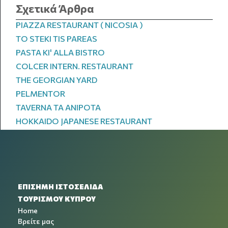
Σχετικά Άρθρα
PIAZZA RESTAURANT ( NICOSIA )
TO STEKI TIS PAREAS
PASTA KI' ALLA BISTRO
COLCER INTERN. RESTAURANT
THE GEORGIAN YARD
PELMENTOR
TAVERNA TA ANIPOTA
HOKKAIDO JAPANESE RESTAURANT
ΕΠΙΣΗΜΗ ΙΣΤΟΣΕΛΙΔΑ
ΤΟΥΡΙΣΜΟΥ ΚΥΠΡΟΥ
Home
Βρείτε μας