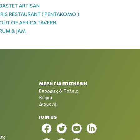
BASTET ARTISAN
IRIS RESTAURANT ( PENTAKOMO )
OUT OF AFRICA TAVERN
RUM & JAM
ΜΕΡΗ ΓΙΑ ΕΠΙΣΚΕΨΗ
Επαρχίες & Πόλεις
Χωριά
Διαμονή
JOIN US
ίες