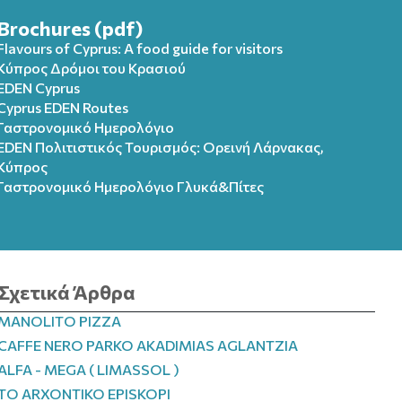
Brochures (pdf)
Flavours of Cyprus: A food guide for visitors
Κύπρος Δρόμοι του Κρασιού
EDEN Cyprus
Cyprus EDEN Routes
Γαστρονομικό Ημερολόγιο
EDEN Πολιτιστικός Τουρισμός: Ορεινή Λάρνακας,
Κύπρος
Γαστρονομικό Ημερολόγιo Γλυκά&Πίτες
Σχετικά Άρθρα
MANOLITO PIZZA
CAFFE NERO PARKO AKADIMIAS AGLANTZIA
ALFA - MEGA ( LIMASSOL )
TO ARXONTIKO EPISKOPI