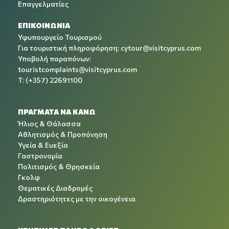
Επαγγελματίες
ΕΠΙΚΟΙΝΩΝΙΑ
Υφυπουργείο Τουρισμού
Για τουριστική πληροφόρηση:
cytour@visitcyprus.com
Υποβολή παραπόνων:
touristcomplaints@visitcyprus.com
T: (+357) 22691100
ΠΡΑΓΜΑΤΑ ΝΑ ΚΑΝΩ
Ήλιος & Θάλασσα
Αθλητισμός & Προπόνηση
Υγεία & Ευεξία
Γαστρονομία
Πολιτισμός & Θρησκεία
Γκολφ
Θεματικές Διαδρομές
Δραστηριότητες με την οικογένεια