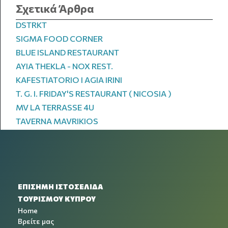
Σχετικά Άρθρα
DSTRKT
SIGMA FOOD CORNER
BLUE ISLAND RESTAURANT
ΑΥΙΑ THEKLA - NOX REST.
KAFESTIATORIO I AGIA IRINI
T. G. I. FRIDAY'S RESTAURANT ( NICOSIA )
MV LA TERRASSE 4U
TAVERNA MAVRIKIOS
ΕΠΙΣΗΜΗ ΙΣΤΟΣΕΛΙΔΑ
ΤΟΥΡΙΣΜΟΥ ΚΥΠΡΟΥ
Home
Βρείτε μας