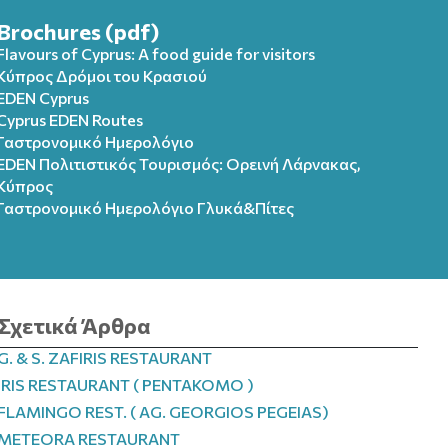
Brochures (pdf)
Flavours of Cyprus: A food guide for visitors
Κύπρος Δρόμοι του Κρασιού
EDEN Cyprus
Cyprus EDEN Routes
Γαστρονομικό Ημερολόγιο
EDEN Πολιτιστικός Τουρισμός: Ορεινή Λάρνακας,
Κύπρος
Γαστρονομικό Ημερολόγιo Γλυκά&Πίτες
Σχετικά Άρθρα
G. & S. ZAFIRIS RESTAURANT
IRIS RESTAURANT ( PENTAKOMO )
FLAMINGO REST. ( AG. GEORGIOS PEGEIAS)
METEORA RESTAURANT