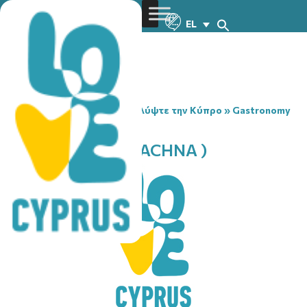
EL
You are here:
Home
»
Ανακαλύψτε την Κύπρο
»
Gastronomy
»
LINOS TAVERN ( PACHNA )
LINOS TAVERN ( PACHNA )