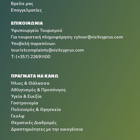
Βρείτε μας
Επαγγελματίες
ΕΠΙΚΟΙΝΩΝΙΑ
Υφυπουργείο Τουρισμού
Για τουριστική πληροφόρηση:
cytour@visitcyprus.com
Υποβολή παραπόνων:
touristcomplaints@visitcyprus.com
T: (+357) 22691100
ΠΡΑΓΜΑΤΑ ΝΑ ΚΑΝΩ
Ήλιος & Θάλασσα
Αθλητισμός & Προπόνηση
Υγεία & Ευεξία
Γαστρονομία
Πολιτισμός & Θρησκεία
Γκολφ
Θεματικές Διαδρομές
Δραστηριότητες με την οικογένεια