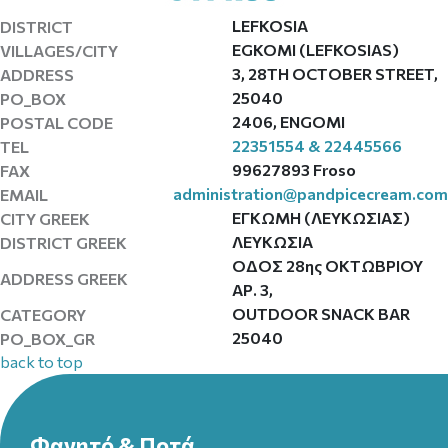
LEFKOSIA
DISTRICT
EGKOMI (LEFKOSIAS)
VILLAGES/CITY
3, 28TH OCTOBER STREET,
ADDRESS
25040
PO_BOX
2406, ENGOMI
POSTAL CODE
22351554 & 22445566
TEL
99627893 Froso
FAX
administration@pandpicecream.com
EMAIL
ΕΓΚΩΜΗ (ΛΕΥΚΩΣΙΑΣ)
CITY GREEK
ΛΕΥΚΩΣΙΑ
DISTRICT GREEK
ΟΔΟΣ 28ης ΟΚΤΩΒΡΙΟΥ
ADDRESS GREEK
ΑΡ. 3,
OUTDOOR SNACK BAR
CATEGORY
25040
PO_BOX_GR
back to top
Φαγητό & Ποτά