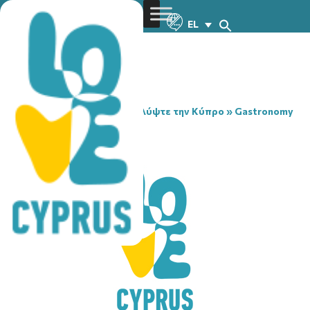
EL
You are here:
Home
»
Ανακαλύψτε την Κύπρο
»
Gastronomy
»
LUX
LUX