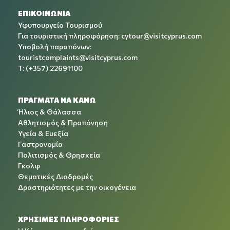
ΕΠΙΚΟΙΝΩΝΙΑ
Υφυπουργείο Τουρισμού
Για τουριστική πληροφόρηση:
cytour@visitcyprus.com
Υποβολή παραπόνων:
touristcomplaints@visitcyprus.com
T: (+357) 22691100
ΠΡΑΓΜΑΤΑ ΝΑ ΚΑΝΩ
Ήλιος & Θάλασσα
Αθλητισμός & Προπόνηση
Υγεία & Ευεξία
Γαστρονομία
Πολιτισμός & Θρησκεία
Γκολφ
Θεματικές Διαδρομές
Δραστηριότητες με την οικογένεια
ΧΡΉΣΙΜΕΣ ΠΛΗΡΟΦΟΡΊΕΣ