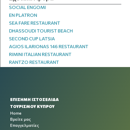
SOCIAL ENGOMI
EN PLATRON
SEA FARE RESTAURANT
DHASSOUDI TOURIST BEACH
SECOND CUP LATSIA
AGIOS ILARIONAS 146 RESTAURANT
RIMINI ITALIAN RESTAURANT
RANTZO RESTAURANT
ΕΠΙΣΗΜΗ ΙΣΤΟΣΕΛΙΔΑ
ΤΟΥΡΙΣΜΟΥ ΚΥΠΡΟΥ
Home
Βρείτε μας
Επαγγελματίες