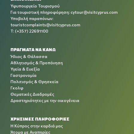
Υφυπουργείο Τουρισμού
Για τουριστική πληροφόρηση:
cytour@visitcyprus.com
Υποβολή παραπόνων:
touristcomplaints@visitcyprus.com
T: (+357) 22691100
ΠΡΑΓΜΑΤΑ ΝΑ ΚΑΝΩ
Ήλιος & Θάλασσα
Αθλητισμός & Προπόνηση
Υγεία & Ευεξία
Γαστρονομία
Πολιτισμός & Θρησκεία
Γκολφ
Θεματικές Διαδρομές
Δραστηριότητες με την οικογένεια
ΧΡΉΣΙΜΕΣ ΠΛΗΡΟΦΟΡΊΕΣ
Η Κύπρος στην καρδιά μας
Άτομα με Αναπηρίες