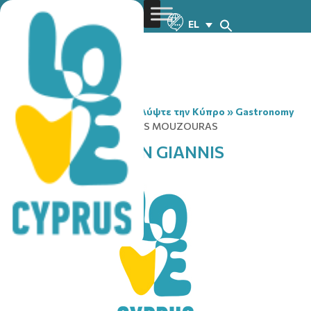
EL
You are here:
Home
»
Ανακαλύψτε την Κύπρο
»
Gastronomy
»
MANOLAS TAVERN GIANNIS MOUZOURAS
MANOLAS TAVERN GIANNIS
MOUZOURAS