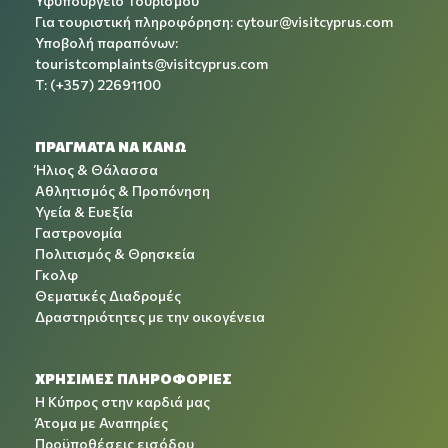
Υφυπουργείο Τουρισμού
Για τουριστική πληροφόρηση:
cytour@visitcyprus.com
Υποβολή παραπόνων:
touristcomplaints@visitcyprus.com
T: (+357) 22691100
ΠΡΑΓΜΑΤΑ ΝΑ ΚΑΝΩ
Ήλιος & Θάλασσα
Αθλητισμός & Προπόνηση
Υγεία & Ευεξία
Γαστρονομία
Πολιτισμός & Θρησκεία
Γκολφ
Θεματικές Διαδρομές
Δραστηριότητες με την οικογένεια
ΧΡΉΣΙΜΕΣ ΠΛΗΡΟΦΟΡΊΕΣ
Η Κύπρος στην καρδιά μας
Άτομα με Αναπηρίες
Προϋποθέσεις εισόδου