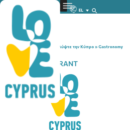
EL
You are here:
Home
»
Ανακαλύψτε την Κύπρο
»
Gastronomy
»
MEGARO RESTAURANT
MEGARO RESTAURANT