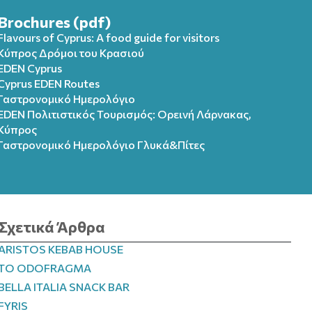
Brochures (pdf)
Flavours of Cyprus: A food guide for visitors
Κύπρος Δρόμοι του Κρασιού
EDEN Cyprus
Cyprus EDEN Routes
Γαστρονομικό Ημερολόγιο
EDEN Πολιτιστικός Τουρισμός: Ορεινή Λάρνακας,
Κύπρος
Γαστρονομικό Ημερολόγιo Γλυκά&Πίτες
Σχετικά Άρθρα
ARISTOS KEBAB HOUSE
TO ODOFRAGMA
BELLA ITALIA SNACK BAR
FYRIS