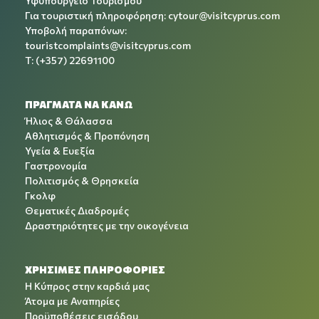
Υφυπουργείο Τουρισμού
Για τουριστική πληροφόρηση:
cytour@visitcyprus.com
Υποβολή παραπόνων:
touristcomplaints@visitcyprus.com
T: (+357) 22691100
ΠΡΑΓΜΑΤΑ ΝΑ ΚΑΝΩ
Ήλιος & Θάλασσα
Αθλητισμός & Προπόνηση
Υγεία & Ευεξία
Γαστρονομία
Πολιτισμός & Θρησκεία
Γκολφ
Θεματικές Διαδρομές
Δραστηριότητες με την οικογένεια
ΧΡΉΣΙΜΕΣ ΠΛΗΡΟΦΟΡΊΕΣ
Η Κύπρος στην καρδιά μας
Άτομα με Αναπηρίες
Προϋποθέσεις εισόδου