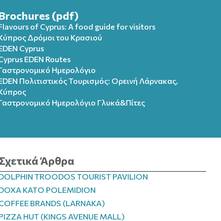
Brochures (pdf)
Flavours of Cyprus: A food guide for visitors
Κύπρος Δρόμοι του Κρασιού
EDEN Cyprus
Cyprus EDEN Routes
Γαστρονομικό Ημερολόγιο
EDEN Πολιτιστικός Τουρισμός: Ορεινή Λάρνακας,
Κύπρος
Γαστρονομικό Ημερολόγιo Γλυκά&Πίτες
Σχετικά Άρθρα
DOLPHIN TROODOS TOURIST PAVILION
DOXA KATO POLEMIDION
COFFEE BRANDS (LARNAKA)
PIZZA HUT (KINGS AVENUE MALL)