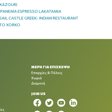
XAZOURI
IPANEMA ESPRESSO LAKATAMIA
SAIL CASTLE GREEK- INDIAN RESTAURANT
TO XORKO
ΜΕΡΗ ΓΙΑ ΕΠΙΣΚΕΨΗ
Επαρχίες & Πόλεις
Χωριά
Διαμονή
JOIN US
ίες