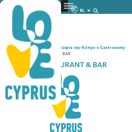
EL
You are here:
Home
»
Ανακαλύψτε την Κύπρο
»
Gastronomy
»
MOTHER’S RESTAURANT & BAR
MOTHER’S RESTAURANT & BAR