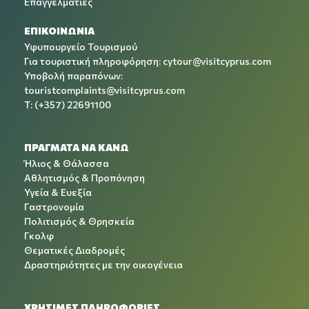
Επαγγελματίες
ΕΠΙΚΟΙΝΩΝΙΑ
Υφυπουργείο Τουρισμού
Για τουριστική πληροφόρηση:
cytour@visitcyprus.com
Υποβολή παραπόνων:
touristcomplaints@visitcyprus.com
T: (+357) 22691100
ΠΡΑΓΜΑΤΑ ΝΑ ΚΑΝΩ
Ήλιος & Θάλασσα
Αθλητισμός & Προπόνηση
Υγεία & Ευεξία
Γαστρονομία
Πολιτισμός & Θρησκεία
Γκολφ
Θεματικές Διαδρομές
Δραστηριότητες με την οικογένεια
ΧΡΉΣΙΜΕΣ ΠΛΗΡΟΦΟΡΊΕΣ