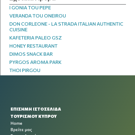
I GONIA TOU PEPE
VERANDA TOU ONEIROU
DON CORLEONE - LA STRADA ITALIAN AUTHENTIC
CUISINE
KAFETERIA PALEO GSZ
HONEY RESTAURANT
DIMOS SNACK BAR
PYRGOS AROMA PARK
THOI PIRGOU
ΕΠΙΣΗΜΗ ΙΣΤΟΣΕΛΙΔΑ
ΤΟΥΡΙΣΜΟΥ ΚΥΠΡΟΥ
Home
Βρείτε μας