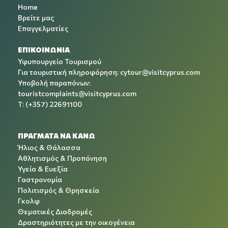
Home
Βρείτε μας
Επαγγελματίες
ΕΠΙΚΟΙΝΩΝΙΑ
Υφυπουργείο Τουρισμού
Για τουριστική πληροφόρηση:
cytour@visitcyprus.com
Υποβολή παραπόνων:
touristcomplaints@visitcyprus.com
T: (+357) 22691100
ΠΡΑΓΜΑΤΑ ΝΑ ΚΑΝΩ
Ήλιος & Θάλασσα
Αθλητισμός & Προπόνηση
Υγεία & Ευεξία
Γαστρονομία
Πολιτισμός & Θρησκεία
Γκολφ
Θεματικές Διαδρομές
Δραστηριότητες με την οικογένεια