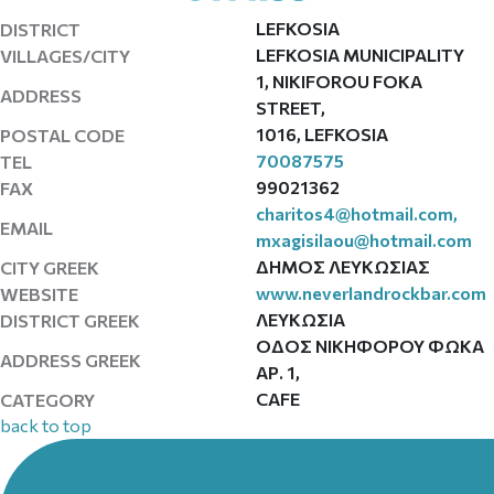
LEFKOSIA
DISTRICT
LEFKOSIA MUNICIPALITY
VILLAGES/CITY
1, NIKIFOROU FOKA
ADDRESS
STREET,
1016, LEFKOSIA
POSTAL CODE
70087575
TEL
99021362
FAX
charitos4@hotmail.com
,
EMAIL
mxagisilaou@hotmail.com
ΔΗΜΟΣ ΛΕΥΚΩΣΙΑΣ
CITY GREEK
www.neverlandrockbar.com
WEBSITE
ΛΕΥΚΩΣΙΑ
DISTRICT GREEK
ΟΔΟΣ ΝΙΚΗΦΟΡΟΥ ΦΩΚΑ
ADDRESS GREEK
ΑΡ. 1,
CAFE
CATEGORY
back to top