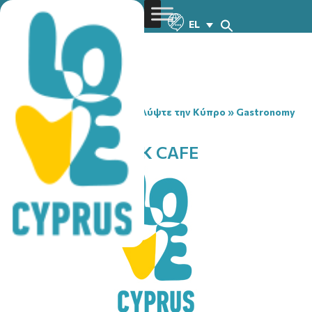
EL
You are here:
Home
»
Ανακαλύψτε την Κύπρο
»
Gastronomy
»
NEVERLAND ROCK CAFE
NEVERLAND ROCK CAFE