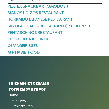
PLATEA SNACK BAR ( OMODOS )
MANOS LOIZOS RESTAURANT
HOKKAIDO JAPANESE RESTAURANT
SKYLIGHT CAFE - RESTAURANT ( P. PLATRES )
PENTASCHINOS RESTAURANT
THE CORNER KOFINOU
OI MAGEIRISSES
M R HABIBI FOOD
ΕΠΙΣΗΜΗ ΙΣΤΟΣΕΛΙΔΑ
ΤΟΥΡΙΣΜΟΥ ΚΥΠΡΟΥ
Home
Βρείτε μας
Επαγγελματίες