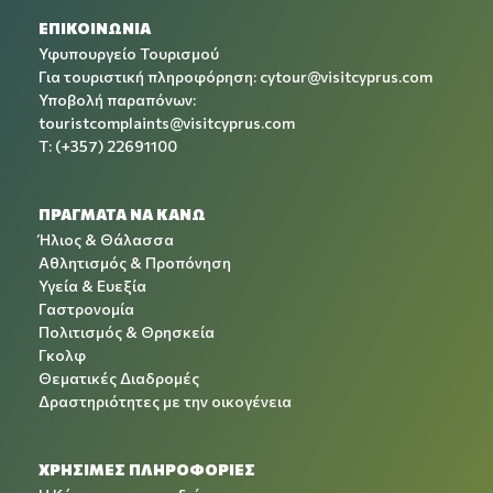
ΕΠΙΚΟΙΝΩΝΙΑ
Υφυπουργείο Τουρισμού
Για τουριστική πληροφόρηση:
cytour@visitcyprus.com
Υποβολή παραπόνων:
touristcomplaints@visitcyprus.com
T: (+357) 22691100
ΠΡΑΓΜΑΤΑ ΝΑ ΚΑΝΩ
Ήλιος & Θάλασσα
Αθλητισμός & Προπόνηση
Υγεία & Ευεξία
Γαστρονομία
Πολιτισμός & Θρησκεία
Γκολφ
Θεματικές Διαδρομές
Δραστηριότητες με την οικογένεια
ΧΡΉΣΙΜΕΣ ΠΛΗΡΟΦΟΡΊΕΣ