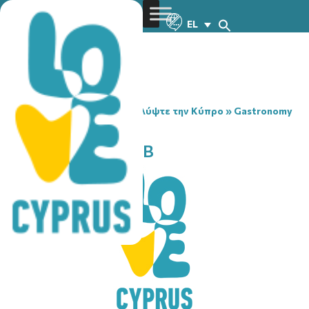
EL
You are here:
Home
»
Ανακαλύψτε την Κύπρο
»
Gastronomy
»
NEW DIVISION PUB
NEW DIVISION PUB