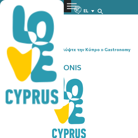
EL
You are here:
Home
»
Ανακαλύψτε την Κύπρο
»
Gastronomy
»
O KAFES TIS ERMIONIS
O KAFES TIS ERMIONIS