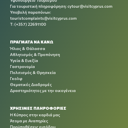
Υφυπουργείο Τουρισμού
Για τουριστική πληροφόρηση:
cytour@visitcyprus.com
Υποβολή παραπόνων:
touristcomplaints@visitcyprus.com
T: (+357) 22691100
ΠΡΑΓΜΑΤΑ ΝΑ ΚΑΝΩ
Ήλιος & Θάλασσα
Αθλητισμός & Προπόνηση
Υγεία & Ευεξία
Γαστρονομία
Πολιτισμός & Θρησκεία
Γκολφ
Θεματικές Διαδρομές
Δραστηριότητες με την οικογένεια
ΧΡΉΣΙΜΕΣ ΠΛΗΡΟΦΟΡΊΕΣ
Η Κύπρος στην καρδιά μας
Άτομα με Αναπηρίες
Προϋποθέσεις εισόδου