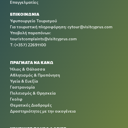
Επαγγελματίες
ΕΠΙΚΟΙΝΩΝΙΑ
Υφυπουργείο Τουρισμού
Για τουριστική πληροφόρηση:
cytour@visitcyprus.com
Υποβολή παραπόνων:
touristcomplaints@visitcyprus.com
T: (+357) 22691100
ΠΡΑΓΜΑΤΑ ΝΑ ΚΑΝΩ
Ήλιος & Θάλασσα
Αθλητισμός & Προπόνηση
Υγεία & Ευεξία
Γαστρονομία
Πολιτισμός & Θρησκεία
Γκολφ
Θεματικές Διαδρομές
Δραστηριότητες με την οικογένεια