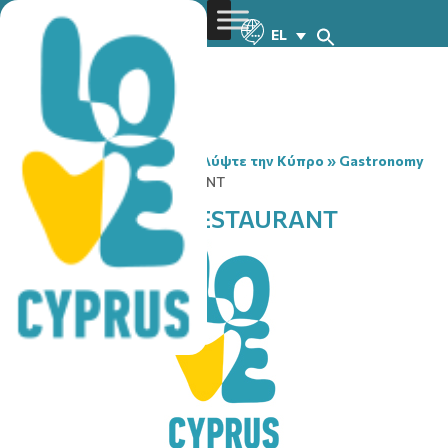
EL
You are here:
Home
»
Ανακαλύψτε την Κύπρο
»
Gastronomy
»
O’NEILL’S IRISH RESTAURANT
O’NEILL’S IRISH RESTAURANT