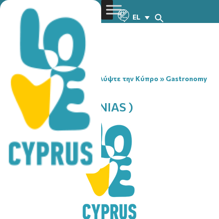
EL
You are here:
Home
»
Ανακαλύψτε την Κύπρο
»
Gastronomy
»
PAHIT ICE ( ARMENIAS )
PAHIT ICE ( ARMENIAS )