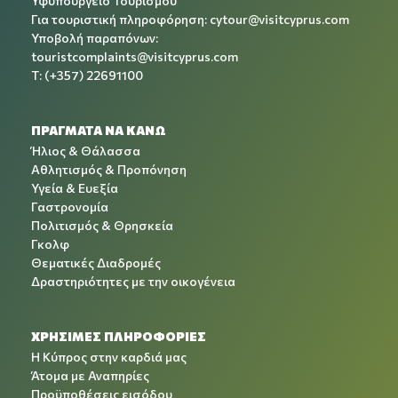
Υφυπουργείο Τουρισμού
Για τουριστική πληροφόρηση:
cytour@visitcyprus.com
Υποβολή παραπόνων:
touristcomplaints@visitcyprus.com
T: (+357) 22691100
ΠΡΑΓΜΑΤΑ ΝΑ ΚΑΝΩ
Ήλιος & Θάλασσα
Αθλητισμός & Προπόνηση
Υγεία & Ευεξία
Γαστρονομία
Πολιτισμός & Θρησκεία
Γκολφ
Θεματικές Διαδρομές
Δραστηριότητες με την οικογένεια
ΧΡΉΣΙΜΕΣ ΠΛΗΡΟΦΟΡΊΕΣ
Η Κύπρος στην καρδιά μας
Άτομα με Αναπηρίες
Προϋποθέσεις εισόδου