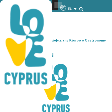
EL
You are here:
Home
»
Ανακαλύψτε την Κύπρο
»
Gastronomy
»
PALAION ARCHON
PALAION ARCHON