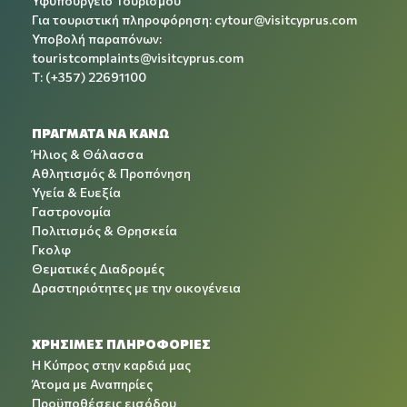
Υφυπουργείο Τουρισμού
Για τουριστική πληροφόρηση:
cytour@visitcyprus.com
Υποβολή παραπόνων:
touristcomplaints@visitcyprus.com
T: (+357) 22691100
ΠΡΑΓΜΑΤΑ ΝΑ ΚΑΝΩ
Ήλιος & Θάλασσα
Αθλητισμός & Προπόνηση
Υγεία & Ευεξία
Γαστρονομία
Πολιτισμός & Θρησκεία
Γκολφ
Θεματικές Διαδρομές
Δραστηριότητες με την οικογένεια
ΧΡΉΣΙΜΕΣ ΠΛΗΡΟΦΟΡΊΕΣ
Η Κύπρος στην καρδιά μας
Άτομα με Αναπηρίες
Προϋποθέσεις εισόδου