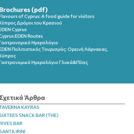
Brochures (pdf)
Flavours of Cyprus: A food guide for visitors
Κύπρος Δρόμοι του Κρασιού
EDEN Cyprus
Cyprus EDEN Routes
Γαστρονομικό Ημερολόγιο
EDEN Πολιτιστικός Τουρισμός: Ορεινή Λάρνακας,
Κύπρος
Γαστρονομικό Ημερολόγιo Γλυκά&Πίτες
Σχετικά Άρθρα
TAVERNA KAYRAS
SIXTEES SNACK BAR (THE)
RIVES BAR
SANTA IRINI