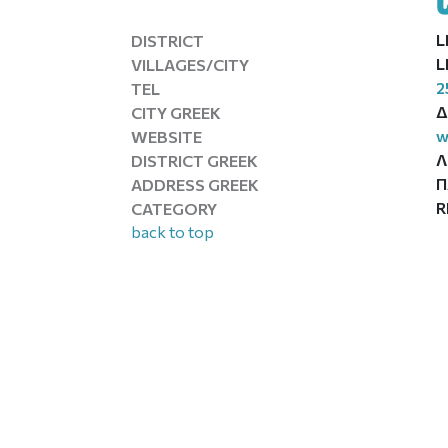
L
DISTRICT
L
VILLAGES/CITY
2
TEL
Δ
CITY GREEK
w
WEBSITE
Λ
DISTRICT GREEK
Π
ADDRESS GREEK
R
CATEGORY
back to top