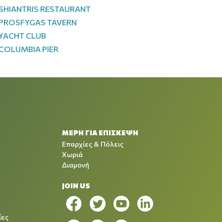
SHIANTRIS RESTAURANT
PROSFYGAS TAVERN
YACHT CLUB
COLUMBIA PIER
ΜΕΡΗ ΓΙΑ ΕΠΙΣΚΕΨΗ
Επαρχίες & Πόλεις
Χωριά
Διαμονή
JOIN US
ίες