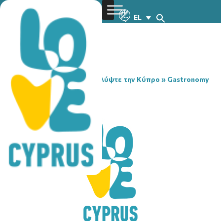
EL
You are here:
Home
»
Ανακαλύψτε την Κύπρο
»
Gastronomy
»
RAFTIS TAVERN
RAFTIS TAVERN