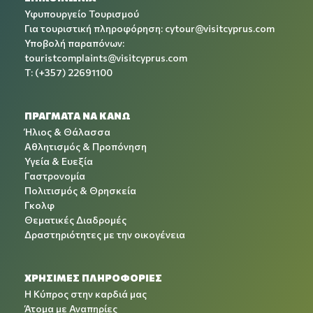
Υφυπουργείο Τουρισμού
Για τουριστική πληροφόρηση:
cytour@visitcyprus.com
Υποβολή παραπόνων:
touristcomplaints@visitcyprus.com
T: (+357) 22691100
ΠΡΑΓΜΑΤΑ ΝΑ ΚΑΝΩ
Ήλιος & Θάλασσα
Αθλητισμός & Προπόνηση
Υγεία & Ευεξία
Γαστρονομία
Πολιτισμός & Θρησκεία
Γκολφ
Θεματικές Διαδρομές
Δραστηριότητες με την οικογένεια
ΧΡΉΣΙΜΕΣ ΠΛΗΡΟΦΟΡΊΕΣ
Η Κύπρος στην καρδιά μας
Άτομα με Αναπηρίες