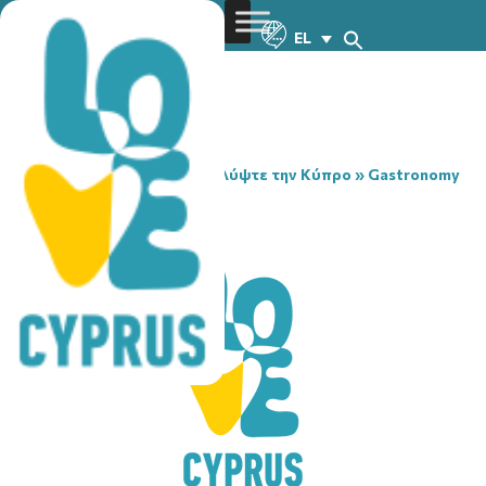
EL
You are here:
Home
»
Ανακαλύψτε την Κύπρο
»
Gastronomy
»
RE BUKE LOUNGE
RE BUKE LOUNGE