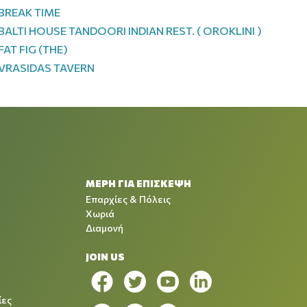
BREAK TIME
BALTI HOUSE TANDOORI INDIAN REST. ( OROKLINI )
FAT FIG (THE)
VRASIDAS TAVERN
ΜΕΡΗ ΓΙΑ ΕΠΙΣΚΕΨΗ
Επαρχίες & Πόλεις
Χωριά
Διαμονή
JOIN US
ίες