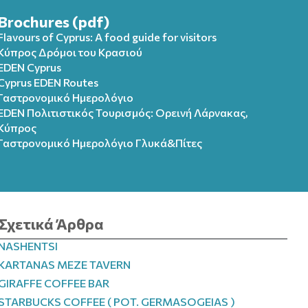
Brochures (pdf)
Flavours of Cyprus: A food guide for visitors
Κύπρος Δρόμοι του Κρασιού
EDEN Cyprus
Cyprus EDEN Routes
Γαστρονομικό Ημερολόγιο
EDEN Πολιτιστικός Τουρισμός: Ορεινή Λάρνακας,
Κύπρος
Γαστρονομικό Ημερολόγιo Γλυκά&Πίτες
Σχετικά Άρθρα
NASHENTSI
KARTANAS MEZE TAVERN
GIRAFFE COFFEE BAR
STARBUCKS COFFEE ( POT. GERMASOGEIAS )