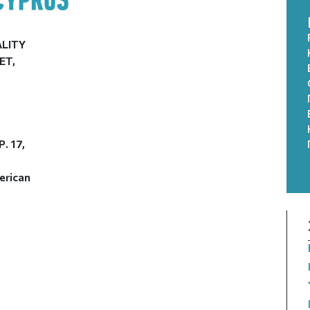
ALITY
ET,
. 17,
erican