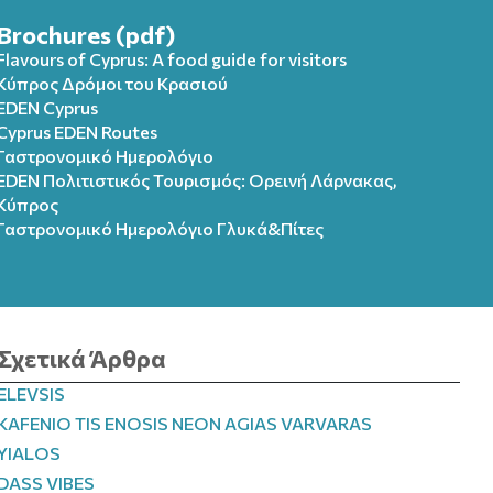
Brochures (pdf)
Flavours of Cyprus: A food guide for visitors
Κύπρος Δρόμοι του Κρασιού
EDEN Cyprus
Cyprus EDEN Routes
Γαστρονομικό Ημερολόγιο
EDEN Πολιτιστικός Τουρισμός: Ορεινή Λάρνακας,
Κύπρος
Γαστρονομικό Ημερολόγιo Γλυκά&Πίτες
Σχετικά Άρθρα
ELEVSIS
KAFENIO TIS ENOSIS NEON AGIAS VARVARAS
YIALOS
DASS VIBES