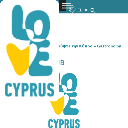
EL
You are here:
Home
»
Ανακαλύψτε την Κύπρο
»
Gastronomy
»
SARAHS JAZZ CLUB
SARAHS JAZZ CLUB