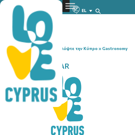
EL
You are here:
Home
»
Ανακαλύψτε την Κύπρο
»
Gastronomy
»
SAVINO SNACK BAR
SAVINO SNACK BAR