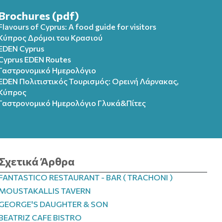
Brochures (pdf)
Flavours of Cyprus: A food guide for visitors
Κύπρος Δρόμοι του Κρασιού
EDEN Cyprus
Cyprus EDEN Routes
Γαστρονομικό Ημερολόγιο
EDEN Πολιτιστικός Τουρισμός: Ορεινή Λάρνακας,
Κύπρος
Γαστρονομικό Ημερολόγιo Γλυκά&Πίτες
Σχετικά Άρθρα
FANTASTICO RESTAURANT - BAR ( TRACHONI )
MOUSTAKALLIS TAVERN
GEORGE'S DAUGHTER & SON
BEATRIZ CAFE BISTRO