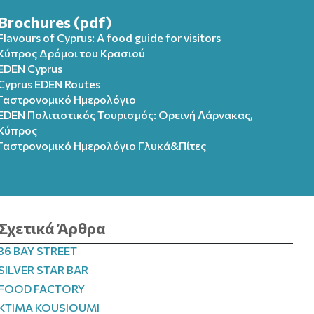
Brochures (pdf)
Flavours of Cyprus: A food guide for visitors
Κύπρος Δρόμοι του Κρασιού
EDEN Cyprus
Cyprus EDEN Routes
Γαστρονομικό Ημερολόγιο
EDEN Πολιτιστικός Τουρισμός: Ορεινή Λάρνακας,
Κύπρος
Γαστρονομικό Ημερολόγιo Γλυκά&Πίτες
Σχετικά Άρθρα
36 BAY STREET
SILVER STAR BAR
FOOD FACTORY
KTIMA KOUSIOUMI