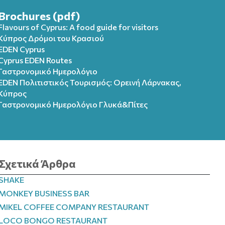
Brochures (pdf)
Flavours of Cyprus: A food guide for visitors
Κύπρος Δρόμοι του Κρασιού
EDEN Cyprus
Cyprus EDEN Routes
Γαστρονομικό Ημερολόγιο
EDEN Πολιτιστικός Τουρισμός: Ορεινή Λάρνακας,
Κύπρος
Γαστρονομικό Ημερολόγιo Γλυκά&Πίτες
Σχετικά Άρθρα
SHAKE
MONKEY BUSINESS BAR
MIKEL COFFEE COMPANY RESTAURANT
LOCO BONGO RESTAURANT