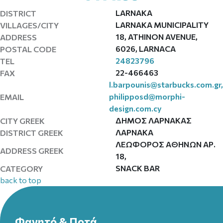
LARNAKA
DISTRICT
LARNAKA MUNICIPALITY
VILLAGES/CITY
18, ATHINON AVENUE,
ADDRESS
6026, LARNACA
POSTAL CODE
24823796
TEL
22-466463
FAX
l.barpounis@starbucks.com.gr
,
philipposd@morphi-
EMAIL
design.com.cy
ΔΗΜΟΣ ΛΑΡΝΑΚΑΣ
CITY GREEK
ΛΑΡΝΑΚΑ
DISTRICT GREEK
ΛΕΩΦΟΡΟΣ ΑΘΗΝΩΝ ΑΡ.
ADDRESS GREEK
18,
SNACK BAR
CATEGORY
back to top
Φαγητό & Ποτά