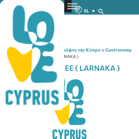
EL
You are here:
Home
»
Ανακαλύψτε την Κύπρο
»
Gastronomy
»
STARBUCKS COFFEE ( LARNAKA )
STARBUCKS COFFEE ( LARNAKA )