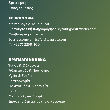
Βρείτε μας
Επαγγελματίες
ΕΠΙΚΟΙΝΩΝΙΑ
Υφυπουργείο Τουρισμού
Για τουριστική πληροφόρηση:
cytour@visitcyprus.com
Υποβολή παραπόνων:
touristcomplaints@visitcyprus.com
T: (+357) 22691100
ΠΡΑΓΜΑΤΑ ΝΑ ΚΑΝΩ
Ήλιος & Θάλασσα
Αθλητισμός & Προπόνηση
Υγεία & Ευεξία
Γαστρονομία
Πολιτισμός & Θρησκεία
Γκολφ
Θεματικές Διαδρομές
Δραστηριότητες με την οικογένεια