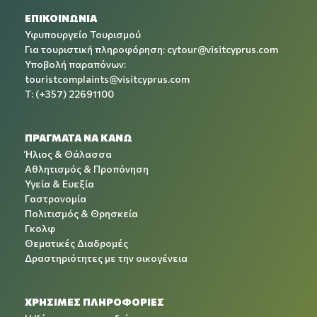
ΕΠΙΚΟΙΝΩΝΙΑ
Υφυπουργείο Τουρισμού
Για τουριστική πληροφόρηση:
cytour@visitcyprus.com
Υποβολή παραπόνων:
touristcomplaints@visitcyprus.com
T: (+357) 22691100
ΠΡΑΓΜΑΤΑ ΝΑ ΚΑΝΩ
Ήλιος & Θάλασσα
Αθλητισμός & Προπόνηση
Υγεία & Ευεξία
Γαστρονομία
Πολιτισμός & Θρησκεία
Γκολφ
Θεματικές Διαδρομές
Δραστηριότητες με την οικογένεια
ΧΡΉΣΙΜΕΣ ΠΛΗΡΟΦΟΡΊΕΣ