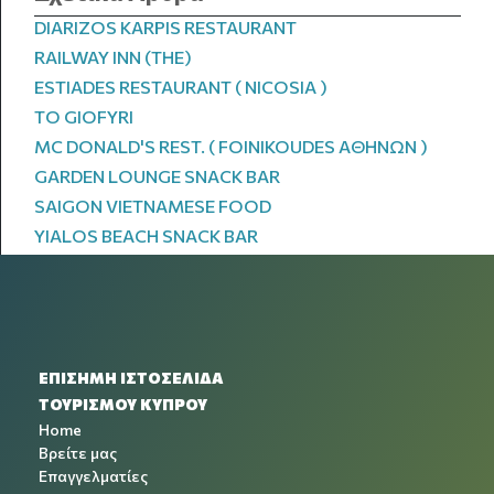
DIARIZOS KARPIS RESTAURANT
RAILWAY INN (THE)
ESTIADES RESTAURANT ( NICOSIA )
TO GIOFYRI
MC DONALD'S REST. ( FOINIKOUDES AΘΗΝΩΝ )
GARDEN LOUNGE SNACK BAR
SAIGON VIETNAMESE FOOD
YIALOS BEACH SNACK BAR
ΕΠΙΣΗΜΗ ΙΣΤΟΣΕΛΙΔΑ
ΤΟΥΡΙΣΜΟΥ ΚΥΠΡΟΥ
Home
Βρείτε μας
Επαγγελματίες