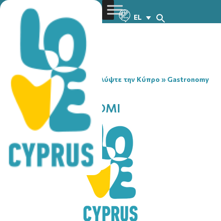
EL
You are here:
Home
»
Ανακαλύψτε την Κύπρο
»
Gastronomy
»
STARBUCKS ENGOMI
STARBUCKS ENGOMI