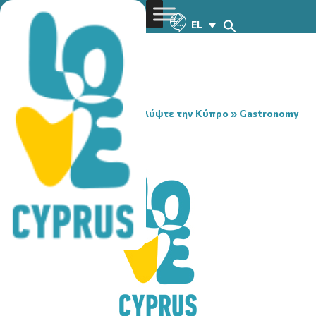
EL
You are here:
Home
»
Ανακαλύψτε την Κύπρο
»
Gastronomy
»
STATE COFFEE CO
STATE COFFEE CO