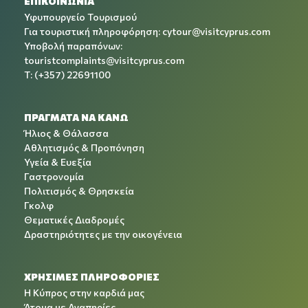
ΕΠΙΚΟΙΝΩΝΙΑ
Υφυπουργείο Τουρισμού
Για τουριστική πληροφόρηση:
cytour@visitcyprus.com
Υποβολή παραπόνων:
touristcomplaints@visitcyprus.com
T: (+357) 22691100
ΠΡΑΓΜΑΤΑ ΝΑ ΚΑΝΩ
Ήλιος & Θάλασσα
Αθλητισμός & Προπόνηση
Υγεία & Ευεξία
Γαστρονομία
Πολιτισμός & Θρησκεία
Γκολφ
Θεματικές Διαδρομές
Δραστηριότητες με την οικογένεια
ΧΡΉΣΙΜΕΣ ΠΛΗΡΟΦΟΡΊΕΣ
Η Κύπρος στην καρδιά μας
Άτομα με Αναπηρίες