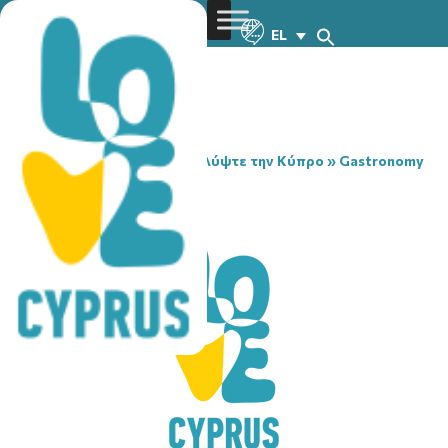
EL
You are here:
Home
»
Ανακαλύψτε την Κύπρο
»
Gastronomy
»
SHINSEINA
SHINSEINA