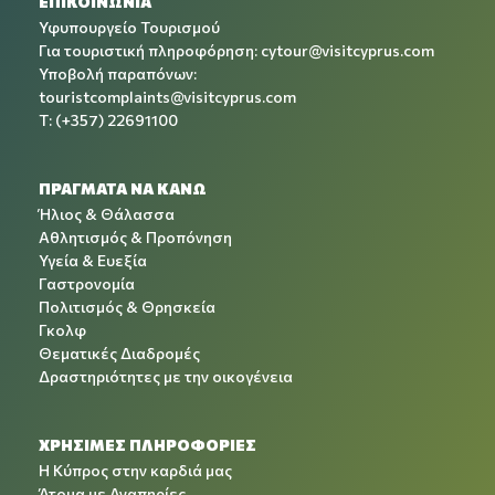
ΕΠΙΚΟΙΝΩΝΙΑ
Υφυπουργείο Τουρισμού
Για τουριστική πληροφόρηση:
cytour@visitcyprus.com
Υποβολή παραπόνων:
touristcomplaints@visitcyprus.com
T: (+357) 22691100
ΠΡΑΓΜΑΤΑ ΝΑ ΚΑΝΩ
Ήλιος & Θάλασσα
Αθλητισμός & Προπόνηση
Υγεία & Ευεξία
Γαστρονομία
Πολιτισμός & Θρησκεία
Γκολφ
Θεματικές Διαδρομές
Δραστηριότητες με την οικογένεια
ΧΡΉΣΙΜΕΣ ΠΛΗΡΟΦΟΡΊΕΣ
Η Κύπρος στην καρδιά μας
Άτομα με Αναπηρίες