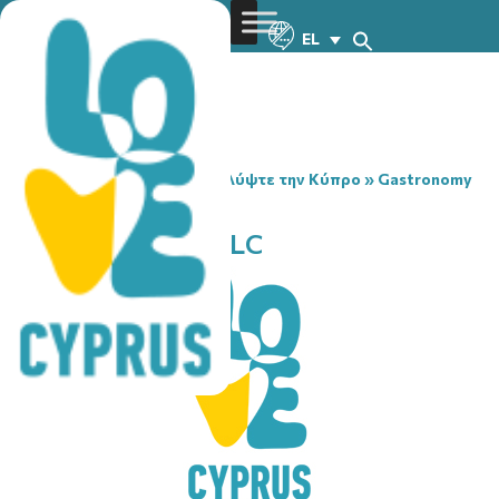
EL
You are here:
Home
»
Ανακαλύψτε την Κύπρο
»
Gastronomy
»
SYNOFLAME GRILLC
SYNOFLAME GRILLC