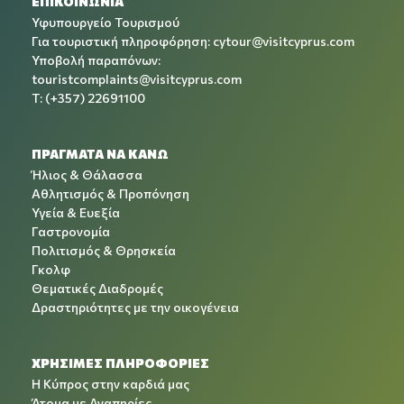
ΕΠΙΚΟΙΝΩΝΙΑ
Υφυπουργείο Τουρισμού
Για τουριστική πληροφόρηση:
cytour@visitcyprus.com
Υποβολή παραπόνων:
touristcomplaints@visitcyprus.com
T: (+357) 22691100
ΠΡΑΓΜΑΤΑ ΝΑ ΚΑΝΩ
Ήλιος & Θάλασσα
Αθλητισμός & Προπόνηση
Υγεία & Ευεξία
Γαστρονομία
Πολιτισμός & Θρησκεία
Γκολφ
Θεματικές Διαδρομές
Δραστηριότητες με την οικογένεια
ΧΡΉΣΙΜΕΣ ΠΛΗΡΟΦΟΡΊΕΣ
Η Κύπρος στην καρδιά μας
Άτομα με Αναπηρίες