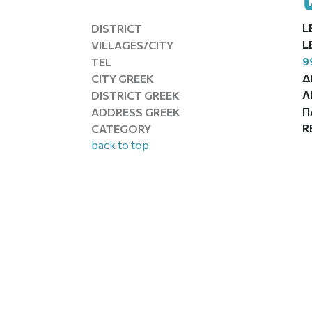
L
DISTRICT
L
VILLAGES/CITY
9
TEL
Δ
CITY GREEK
Λ
DISTRICT GREEK
Π
ADDRESS GREEK
R
CATEGORY
back to top