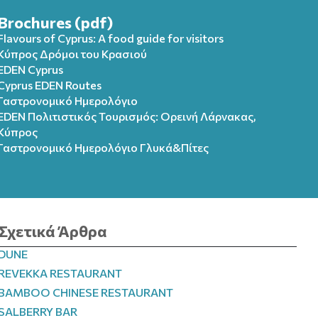
Brochures (pdf)
Flavours of Cyprus: A food guide for visitors
Κύπρος Δρόμοι του Κρασιού
EDEN Cyprus
Cyprus EDEN Routes
Γαστρονομικό Ημερολόγιο
EDEN Πολιτιστικός Τουρισμός: Ορεινή Λάρνακας,
Κύπρος
Γαστρονομικό Ημερολόγιo Γλυκά&Πίτες
Σχετικά Άρθρα
DUNE
REVEKKA RESTAURANT
BAMBOO CHINESE RESTAURANT
SALBERRY BAR