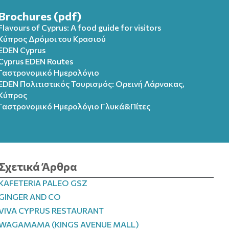
Brochures (pdf)
Flavours of Cyprus: A food guide for visitors
Κύπρος Δρόμοι του Κρασιού
EDEN Cyprus
Cyprus EDEN Routes
Γαστρονομικό Ημερολόγιο
EDEN Πολιτιστικός Τουρισμός: Ορεινή Λάρνακας,
Κύπρος
Γαστρονομικό Ημερολόγιo Γλυκά&Πίτες
Σχετικά Άρθρα
KAFETERIA PALEO GSZ
GINGER AND CO
VIVA CYPRUS RESTAURANT
WAGAMAMA (KINGS AVENUE MALL)