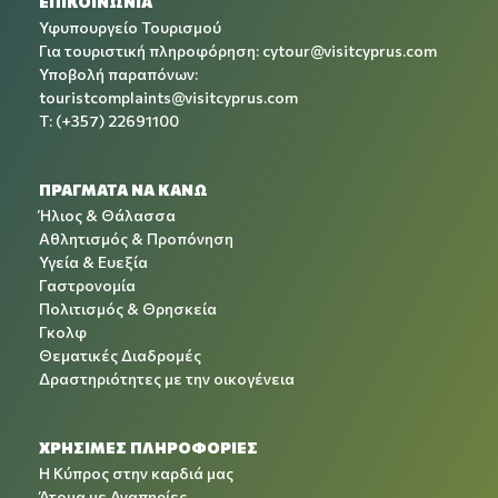
ΕΠΙΚΟΙΝΩΝΙΑ
Υφυπουργείο Τουρισμού
Για τουριστική πληροφόρηση:
cytour@visitcyprus.com
Υποβολή παραπόνων:
touristcomplaints@visitcyprus.com
T: (+357) 22691100
ΠΡΑΓΜΑΤΑ ΝΑ ΚΑΝΩ
Ήλιος & Θάλασσα
Αθλητισμός & Προπόνηση
Υγεία & Ευεξία
Γαστρονομία
Πολιτισμός & Θρησκεία
Γκολφ
Θεματικές Διαδρομές
Δραστηριότητες με την οικογένεια
ΧΡΉΣΙΜΕΣ ΠΛΗΡΟΦΟΡΊΕΣ
Η Κύπρος στην καρδιά μας
Άτομα με Αναπηρίες