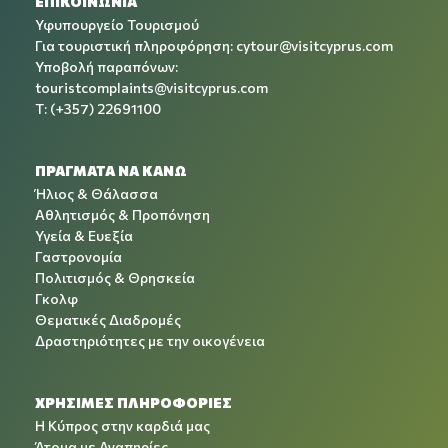
ΕΠΙΚΟΙΝΩΝΙΑ
Υφυπουργείο Τουρισμού
Για τουριστική πληροφόρηση:
cytour@visitcyprus.com
Υποβολή παραπόνων:
touristcomplaints@visitcyprus.com
T: (+357) 22691100
ΠΡΑΓΜΑΤΑ ΝΑ ΚΑΝΩ
Ήλιος & Θάλασσα
Αθλητισμός & Προπόνηση
Υγεία & Ευεξία
Γαστρονομία
Πολιτισμός & Θρησκεία
Γκολφ
Θεματικές Διαδρομές
Δραστηριότητες με την οικογένεια
ΧΡΉΣΙΜΕΣ ΠΛΗΡΟΦΟΡΊΕΣ
Η Κύπρος στην καρδιά μας
Άτομα με Αναπηρίες