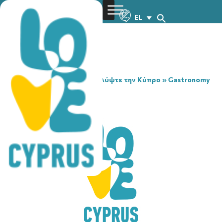
EL
You are here:
Home
»
Ανακαλύψτε την Κύπρο
»
Gastronomy
»
THYMARI
THYMARI