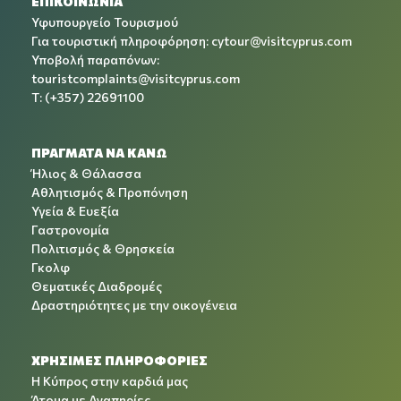
ΕΠΙΚΟΙΝΩΝΙΑ
Υφυπουργείο Τουρισμού
Για τουριστική πληροφόρηση:
cytour@visitcyprus.com
Υποβολή παραπόνων:
touristcomplaints@visitcyprus.com
T: (+357) 22691100
ΠΡΑΓΜΑΤΑ ΝΑ ΚΑΝΩ
Ήλιος & Θάλασσα
Αθλητισμός & Προπόνηση
Υγεία & Ευεξία
Γαστρονομία
Πολιτισμός & Θρησκεία
Γκολφ
Θεματικές Διαδρομές
Δραστηριότητες με την οικογένεια
ΧΡΉΣΙΜΕΣ ΠΛΗΡΟΦΟΡΊΕΣ
Η Κύπρος στην καρδιά μας
Άτομα με Αναπηρίες