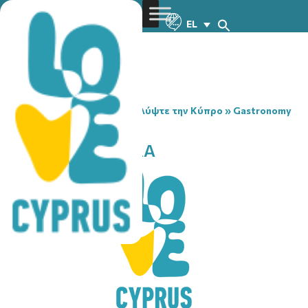
EL
You are here:
Home
»
Ανακαλύψτε την Κύπρο
»
Gastronomy
»
TO PIPERI LEFKARA
TO PIPERI LEFKARA