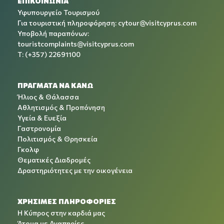
ΕΠΙΚΟΙΝΩΝΙΑ
Υφυπουργείο Τουρισμού
Για τουριστική πληροφόρηση:
cytour@visitcyprus.com
Υποβολή παραπόνων:
touristcomplaints@visitcyprus.com
T: (+357) 22691100
ΠΡΑΓΜΑΤΑ ΝΑ ΚΑΝΩ
Ήλιος & Θάλασσα
Αθλητισμός & Προπόνηση
Υγεία & Ευεξία
Γαστρονομία
Πολιτισμός & Θρησκεία
Γκολφ
Θεματικές Διαδρομές
Δραστηριότητες με την οικογένεια
ΧΡΉΣΙΜΕΣ ΠΛΗΡΟΦΟΡΊΕΣ
Η Κύπρος στην καρδιά μας
Άτομα με Αναπηρίες