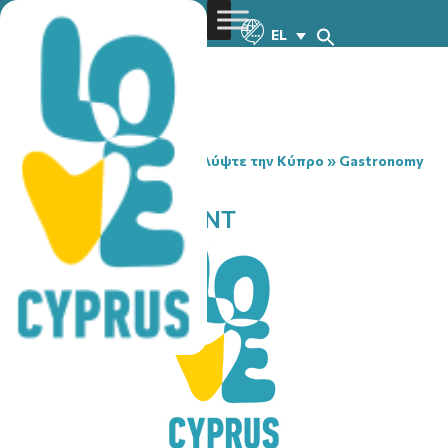
EL
You are here:
Home
»
Ανακαλύψτε την Κύπρο
»
Gastronomy
»
PINCH RESTAURANT
PINCH RESTAURANT