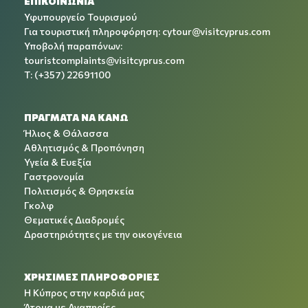
ΕΠΙΚΟΙΝΩΝΙΑ
Υφυπουργείο Τουρισμού
Για τουριστική πληροφόρηση:
cytour@visitcyprus.com
Υποβολή παραπόνων:
touristcomplaints@visitcyprus.com
T: (+357) 22691100
ΠΡΑΓΜΑΤΑ ΝΑ ΚΑΝΩ
Ήλιος & Θάλασσα
Αθλητισμός & Προπόνηση
Υγεία & Ευεξία
Γαστρονομία
Πολιτισμός & Θρησκεία
Γκολφ
Θεματικές Διαδρομές
Δραστηριότητες με την οικογένεια
ΧΡΉΣΙΜΕΣ ΠΛΗΡΟΦΟΡΊΕΣ
Η Κύπρος στην καρδιά μας
Άτομα με Αναπηρίες