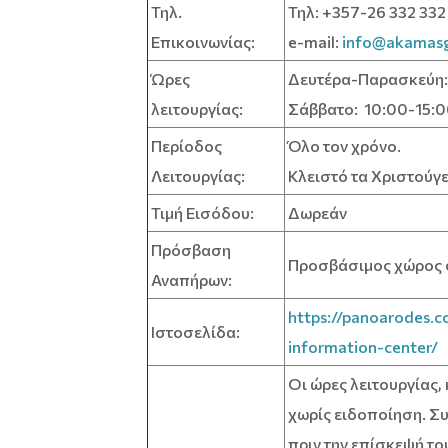
Τηλ.
Τηλ: +357-26 332 332
Επικοινωνίας:
e-mail:
info@akamasg
Ώρες
Δευτέρα-Παρασκεύη: 
λειτουργίας:
Σάββατο: 10:00-15:00
Περίοδος
Όλο τον χρόνο.
Λειτουργίας:
Κλειστό τα Χριστούγ
Τιμή Εισόδου:
Δωρεάν
Πρόσβαση
Προσβάσιμος χώρος σ
Αναπήρων:
https://panoarodes.
Ιστοσελίδα:
information-center/
Οι ώρες λειτουργίας,
χωρίς ειδοποίηση. Συ
πριν την επίσκεψή το