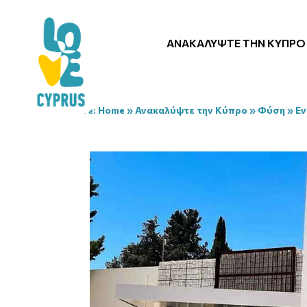
ΑΝΑΚΑΛΎΨΤΕ ΤΗΝ ΚΎΠΡΟ
You are here:
Home
»
Ανακαλύψτε την Κύπρο
»
Φύση
»
Εν