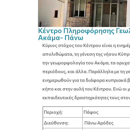
Κέντρο Πληροφόρησης Γεωλ
Ακάμα- Πάνω
Κύριος στόχος του Κέντρου είναι η ενημ
απολιθώματα, τη γένεση της νήσου Κύπρ
την γεωμορφολογία του Ακάμα, τα ορυχε
περιόδους, και άλλα. Παράλληλα με τη 
ενημερωθούν για τα διάφορα κυπριακά β
κήπο και στην αυλή του Κέντρου. Ενώ οι
εκπαιδευτικές δραστηριότητες τους στο
Περιοχή:
Πάφος
Διεύθυνση:
Πάνω Αρόδες