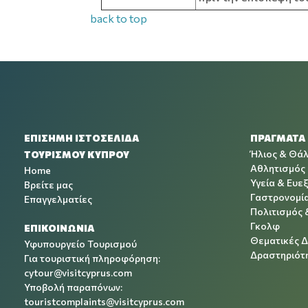
back to top
ΕΠΙΣΗΜΗ ΙΣΤΟΣΕΛΙΔΑ
ΠΡΑΓΜΑΤΑ
Ήλιος & Θά
ΤΟΥΡΙΣΜΟΥ ΚΥΠΡΟΥ
Αθλητισμός
Home
Υγεία & Ευεξ
Βρείτε μας
Γαστρονομί
Επαγγελματίες
Πολιτισμός 
Γκολφ
ΕΠΙΚΟΙΝΩΝΙΑ
Θεματικές 
Υφυπουργείο Τουρισμού
Δραστηριότη
Για τουριστική πληροφόρηση:
cytour@visitcyprus.com
Υποβολή παραπόνων:
touristcomplaints@visitcyprus.com