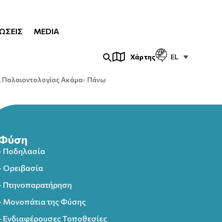
ΏΣΕΙΣ
MEDIA
EL
Χάρτης
ι Παλαιοντολογίας Ακάμα- Πάνω
Φύση
- Ποδηλασία
- Ορειβασία
- Πτηνοπαρατήρηση
- Μονοπάτια της Φύσης
- Ενδιαφέρουσες Τοποθεσίες