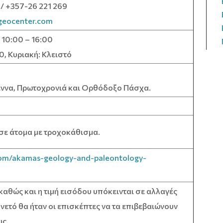
 / +357-26 221 269
eocenter.com
10:00 – 16:00
, Κυριακή: Κλειστό
εννα, Πρωτοχρονιά και Ορθόδοξο Πάσχα.
ε άτομα με τροχοκάθισμα.
com/akamas-geology-and-paleontology-
 καθώς και η τιμή εισόδου υπόκεινται σε αλλαγές
νετό θα ήταν οι επισκέπτες να τα επιβεβαιώνουν
υς.