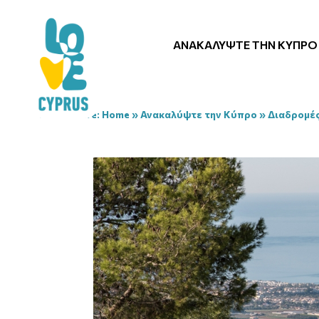
ΑΝΑΚΑΛΎΨΤΕ ΤΗΝ ΚΎΠΡΟ
You are here:
Home
»
Ανακαλύψτε την Κύπρο
»
Διαδρομέ