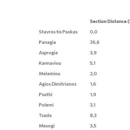
Section Distance 
Stavros tis Psokas
0,0
Panagia
26,6
Asprogia
3,9
Kannaviou
5,1
Melamiou
2,0
Agios Dimitrianos
1,6
Psathi
1,9
Polemi
3,1
Tsada
8,3
Mesogi
3,5