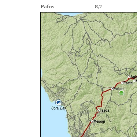
Pafos
8,2