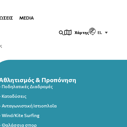
ΏΣΕΙΣ
MEDIA
EL
Χάρτης
ς
Αθλητισμός & Προπόνηση
- Ποδηλατικές Διαδρομές
- Καταδύσεις
- Ανταγωνιστική Ιστιοπλοΐα
- Wind/Kite Surfing
- Θαλάσσια σπορ