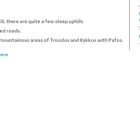
l, there are quite a few steep uphills
ved roads.
e mountainous areas of Troodos and Kykkos with Pafos.
here