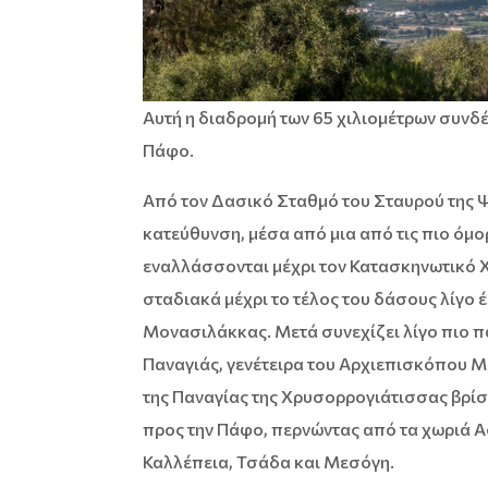
Αυτή η διαδρομή των 65 χιλιομέτρων συνδέ
Πάφο.
Από τον Δασικό Σταθμό του Σταυρού της Ψ
κατεύθυνση, μέσα από μια από τις πιο όμ
εναλλάσσονται μέχρι τον Κατασκηνωτικό Χώ
σταδιακά μέχρι το τέλος του δάσους λίγο 
Μονασιλάκκας. Μετά συνεχίζει λίγο πιο π
Παναγιάς, γενέτειρα του Αρχιεπισκόπου Μ
της Παναγίας της Χρυσορρογιάτισσας βρίσ
προς την Πάφο, περνώντας από τα χωριά Ασ
Καλλέπεια, Τσάδα και Μεσόγη.