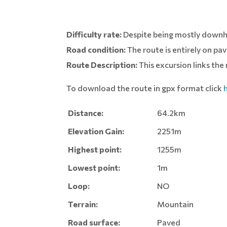
Difficulty rate:
Despite being mostly downhil
Road condition:
The route is entirely on pa
Route Description:
This excursion links th
To download the route in gpx format click
Distance:
64.2km
Elevation Gain:
2251m
Highest point:
1255m
Lowest point:
1m
Loop:
NO
Terrain:
Mountain
Road surface:
Paved