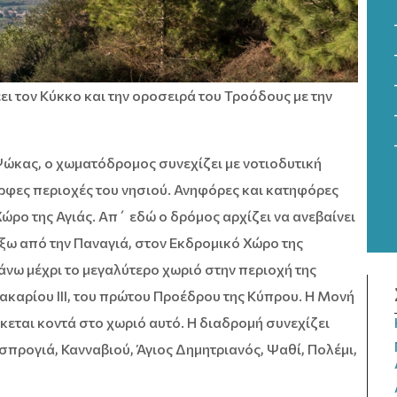
ει τον Κύκκο και την οροσειρά του Τροόδους με την
ώκας, ο χωματόδρομος συνεχίζει με νοτιοδυτική
ορφες περιοχές του νησιού. Ανηφόρες και κατηφόρες
ρο της Αγιάς. Απ΄ εδώ ο δρόμος αρχίζει να ανεβαίνει
έξω από την Παναγιά, στον Εκδρομικό Χώρο της
άνω μέχρι το μεγαλύτερο χωριό στην περιοχή της
ακαρίου ΙΙΙ, του πρώτου Προέδρου της Κύπρου. Η Μονή
κεται κοντά στο χωριό αυτό. Η διαδρομή συνεχίζει
προγιά, Κανναβιού, Άγιος Δημητριανός, Ψαθί, Πολέμι,