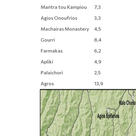
Mantra tou Kampiou
7,3
Agios Onoufrios
3,3
Machairas Monastery
4,5
Gourri
8,4
Farmakas
6,2
Apliki
4,9
Palaichori
2,5
Agros
13,9