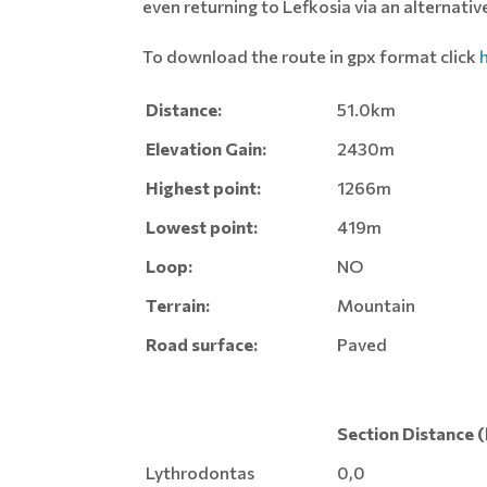
even returning to Lefkosia via an alternativ
To download the route in gpx format click
Distance:
51.0km
Elevation Gain:
2430m
Highest point:
1266m
Lowest point:
419m
Loop:
NO
Terrain:
Mountain
Road surface:
Paved
Section Distance 
Lythrodontas
0,0