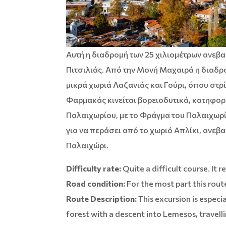
Αυτή η διαδρομή των 25 χιλιομέτρων ανεβα
Πιτσιλιάς. Από την Μονή Μαχαιρά η διαδρ
μικρά χωριά Λαζανιάς και Γούρι, όπου στρ
Φαρμακάς κινείται βορειοδυτικά, κατηφορ
Παλαιχωρίου, με το Φράγμα του Παλαιχωρί
για να περάσει από το χωριό Απλίκι, ανεβα
Παλαιχώρι.
Difficulty rate:
Quite a difficult course. It 
Road condition:
For the most part this rout
Route Description:
This excursion is espec
forest with a descent into Lemesos, travelli