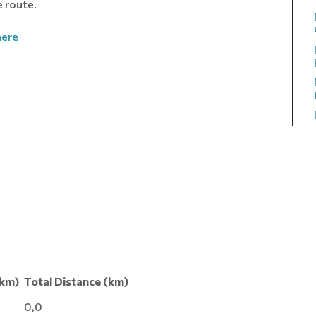
e route.
here
(km)
Total Distance (km)
0,0