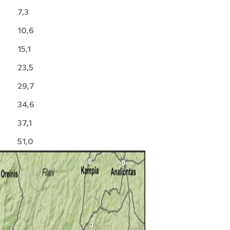
7,3
10,6
15,1
23,5
29,7
34,6
37,1
51,0