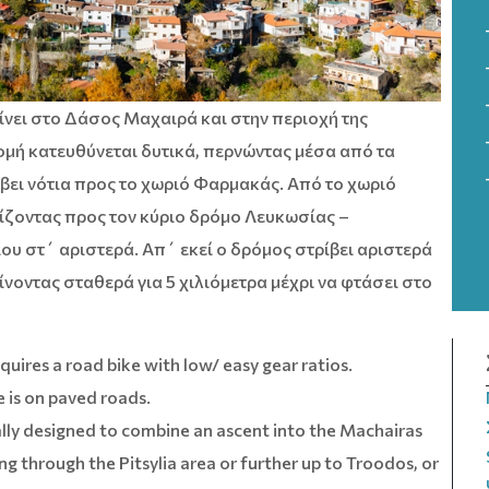
ίνει στο Δάσος Μαχαιρά και στην περιοχή της
ομή κατευθύνεται δυτικά, περνώντας μέσα από τα
ίβει νότια προς το χωριό Φαρμακάς. Από το χωριό
ίζοντας προς τον κύριο δρόμο Λευκωσίας –
ου στ΄ αριστερά. Απ΄ εκεί ο δρόμος στρίβει αριστερά
ίνοντας σταθερά για 5 χιλιόμετρα μέχρι να φτάσει στο
requires a road bike with low/ easy gear ratios.
e is on paved roads.
ially designed to combine an ascent into the Machairas
ng through the Pitsylia area or further up to Troodos, or