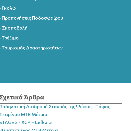
- Γκολφ
- Προπονήσεις Ποδοσφαίρου
- Σκοποβολή
- Τρέξιμο
- Τουρισμός Δραστηριοτήτων
Σχετικά Άρθρα
Ποδηλατική Διαδρομή Σταυρός της Ψώκας - Πάφος
Σκαρίνου MTB Μέτρια
STAGE 2 - XCP – Lefkara
Ψεματισμένος MTB Μέτρια