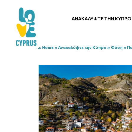
ΑΝΑΚΑΛΎΨΤΕ ΤΗΝ ΚΎΠΡΟ
You are here:
Home
»
Ανακαλύψτε την Κύπρο
»
Φύση
»
Π