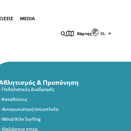
ΏΣΕΙΣ
MEDIA
EL
Χάρτης
Αθλητισμός & Προπόνηση
- Ποδηλατικές Διαδρομές
- Καταδύσεις
- Ανταγωνιστική Ιστιοπλοΐα
- Wind/Kite Surfing
- Θαλάσσια σπορ