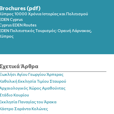
Brochures (pdf)
Κύπρος 10000 Χρόνια Ιστορίας και Πολιτισμού
EDEN Cyprus
Cyprus EDEN Routes
EDEN Πολιτιστικός Τουρισμός: Ορεινή Λάρνακας,
Κύπρος
Σχετικά Άρθρα
Ξωκλήσι Αγίου Γεωργίου Άρπερας
Καθολική Εκκλησία Τιμίου Σταυρού
Αρχαιολογικός Χώρος Αμαθούντας
Στάδιο Κουρίου
Εκκλησία Παναγίας του Άρακα
Κάστρο Σαράντα Κολώνες