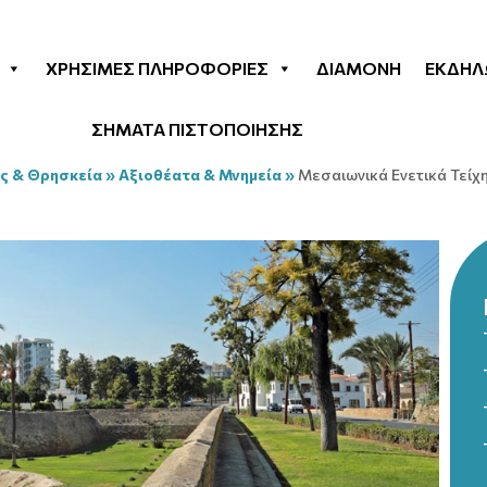
ΧΡΉΣΙΜΕΣ ΠΛΗΡΟΦΟΡΊΕΣ
ΔΙΑΜΟΝΉ
ΕΚΔΗΛ
ΣΗΜΑΤΑ ΠΙΣΤΟΠΟΙΗΣΗΣ
ς & Θρησκεία
»
Αξιοθέατα & Μνημεία
»
Μεσαιωνικά Ενετικά Τείχ