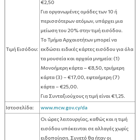
€2,50
Για οργανωμένες ομάδες των 10 ή
περισσότερων ατόμων, υπάρχει μια
μείωση του 20% στην τιμή εισόδου.
Το Τμήμα Αρχαιοτήτων μπορεί να
Τιμή Εισόδου:
εκδώσει ειδικές κάρτες εισόδου για όλα
τα μουσεία και αρχαία μνημεία: (1)
Μονοήμερη κάρτα – €8,50, τριήμερη
κάρτα (3) – €17,00, εφταήμερη (7)
κάρτα – €25,00.
Για Συνταξιούχους η τιμή είναι €1,25.
Ιστοσελίδα:
www.mcw.gov.cy/da
Οι ώρες λειτουργίας, καθώς και η τιμή
εισόδου υπόκεινται σε αλλαγές χωρίς
ειδοποίηση. Συνετό θα ήταν οι