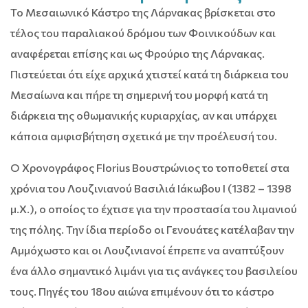
Το Μεσαιωνικό Κάστρο της Λάρνακας βρίσκεται στο
τέλος του παραλιακού δρόμου των Φοινικούδων και
αναφέρεται επίσης και ως Φρούριο της Λάρνακας.
Πιστεύεται ότι είχε αρχικά χτιστεί κατά τη διάρκεια του
Μεσαίωνα και πήρε τη σημερινή του μορφή κατά τη
διάρκεια της οθωμανικής κυριαρχίας, αν και υπάρχει
κάποια αμφισβήτηση σχετικά με την προέλευσή του.
Ο Χρονογράφος Florius Βουστρώνιος το τοποθετεί στα
χρόνια του Λουζινιανού Βασιλιά Ιάκωβου I (1382 – 1398
μ.Χ.), ο οποίος το έχτισε για την προστασία του λιμανιού
της πόλης. Την ίδια περίοδο οι Γενουάτες κατέλαβαν την
Αμμόχωστο και οι Λουζινιανοί έπρεπε να αναπτύξουν
ένα άλλο σημαντικό λιμάνι για τις ανάγκες του βασιλείου
τους. Πηγές του 18ου αιώνα επιμένουν ότι το κάστρο