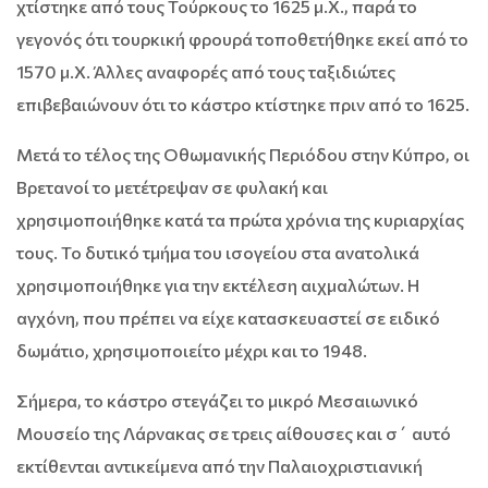
χτίστηκε από τους Τούρκους το 1625 μ.Χ., παρά το
γεγονός ότι τουρκική φρουρά τοποθετήθηκε εκεί από το
1570 μ.Χ. Άλλες αναφορές από τους ταξιδιώτες
επιβεβαιώνουν ότι το κάστρο κτίστηκε πριν από το 1625.
Μετά το τέλος της Οθωμανικής Περιόδου στην Κύπρο, οι
Βρετανοί το μετέτρεψαν σε φυλακή και
χρησιμοποιήθηκε κατά τα πρώτα χρόνια της κυριαρχίας
τους. Το δυτικό τμήμα του ισογείου στα ανατολικά
χρησιμοποιήθηκε για την εκτέλεση αιχμαλώτων. Η
αγχόνη, που πρέπει να είχε κατασκευαστεί σε ειδικό
δωμάτιο, χρησιμοποιείτο μέχρι και το 1948.
Σήμερα, το κάστρο στεγάζει το μικρό Μεσαιωνικό
Μουσείο της Λάρνακας σε τρεις αίθουσες και σ΄ αυτό
εκτίθενται αντικείμενα από την Παλαιοχριστιανική