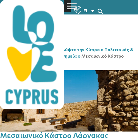
EL
You are here:
Home
»
Ανακαλύψτε την Κύπρο
»
Πολιτισμός &
Θρησκεία
»
Αξιοθέατα & Μνημεία
»
Μεσαιωνικό Κάστρο
Λάρνακας
Μεσαιωνικό Κάστρο Λάρνακας