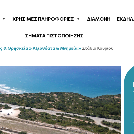
ΧΡΉΣΙΜΕΣ ΠΛΗΡΟΦΟΡΊΕΣ
ΔΙΑΜΟΝΉ
ΕΚΔΗΛ
ΣΗΜΑΤΑ ΠΙΣΤΟΠΟΙΗΣΗΣ
ς & Θρησκεία
»
Αξιοθέατα & Μνημεία
»
Στάδιο Κουρίου