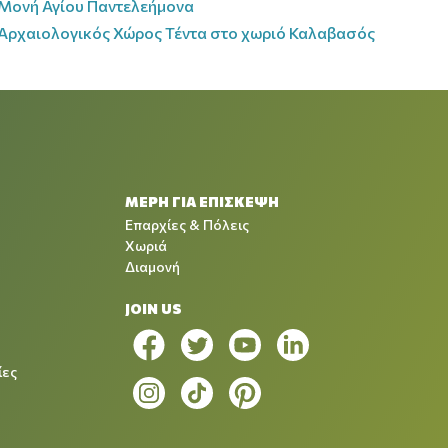
Μονή Αγίου Παντελεήμονα
Αρχαιολογικός Χώρος Τέντα στο χωριό Καλαβασός
ΜΕΡΗ ΓΙΑ ΕΠΙΣΚΕΨΗ
Επαρχίες & Πόλεις
Χωριά
Διαμονή
JOIN US
ίες