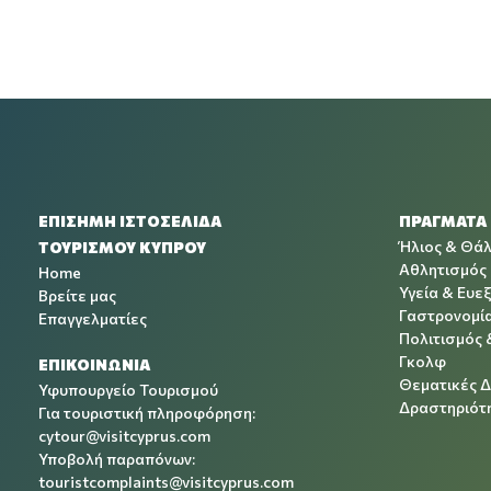
ΕΠΙΣΗΜΗ ΙΣΤΟΣΕΛΙΔΑ
ΠΡΑΓΜΑΤΑ
Ήλιος & Θά
ΤΟΥΡΙΣΜΟΥ ΚΥΠΡΟΥ
Αθλητισμός
Home
Υγεία & Ευεξ
Βρείτε μας
Γαστρονομί
Επαγγελματίες
Πολιτισμός 
Γκολφ
ΕΠΙΚΟΙΝΩΝΙΑ
Θεματικές 
Υφυπουργείο Τουρισμού
Δραστηριότη
Για τουριστική πληροφόρηση:
cytour@visitcyprus.com
Υποβολή παραπόνων:
touristcomplaints@visitcyprus.com