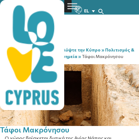
EL
You are here:
Home
»
Ανακαλύψτε την Κύπρο
»
Πολιτισμός &
Θρησκεία
»
Αξιοθέατα & Μνημεία
»
Τάφοι Μακρόνησου
Τάφοι Μακρόνησου
Ο χώρος βρίσκεται δυτικά της Αγίας Νάπας και