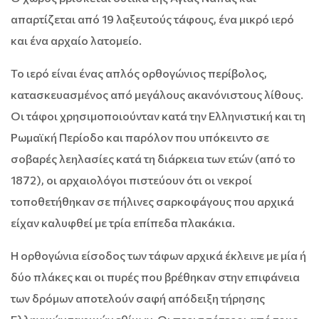
απαρτίζεται από 19 λαξευτούς τάφους, ένα μικρό ιερό
και ένα αρχαίο λατομείο.
Το ιερό είναι ένας απλός ορθογώνιος περίβολος,
κατασκευασμένος από μεγάλους ακανόνιστους λίθους.
Οι τάφοι χρησιμοποιούνταν κατά την Ελληνιστική και τη
Ρωμαϊκή Περίοδο και παρόλον που υπόκειντο σε
σοβαρές λεηλασίες κατά τη διάρκεια των ετών (από το
1872), οι αρχαιολόγοι πιστεύουν ότι οι νεκροί
τοποθετήθηκαν σε πήλινες σαρκοφάγους που αρχικά
είχαν καλυφθεί με τρία επίπεδα πλακάκια.
Η ορθογώνια είσοδος των τάφων αρχικά έκλεινε με μία ή
δύο πλάκες και οι πυρές που βρέθηκαν στην επιφάνεια
των δρόμων αποτελούν σαφή απόδειξη τήρησης