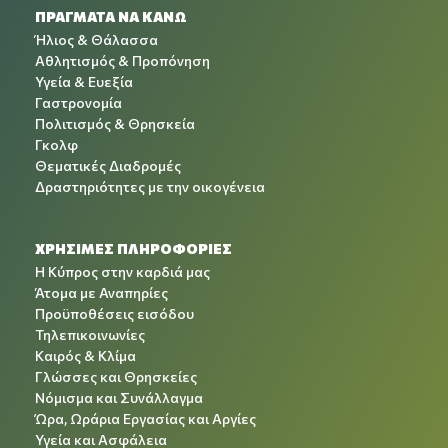
ΠΡΑΓΜΑΤΑ ΝΑ ΚΑΝΩ
Ήλιος & Θάλασσα
Αθλητισμός & Προπόνηση
Υγεία & Ευεξία
Γαστρονομία
Πολιτισμός & Θρησκεία
Γκολφ
Θεματικές Διαδρομές
Δραστηριότητες με την οικογένεια
ΧΡΉΣΙΜΕΣ ΠΛΗΡΟΦΟΡΊΕΣ
Η Κύπρος στην καρδιά μας
Άτομα με Αναπηρίες
Προϋποθέσεις εισόδου
Τηλεπικοινωνίες
Καιρός & Κλίμα
Γλώσσες και Θρησκείες
Νόμισμα και Συνάλλαγμα
Ώρα, Ωράρια Εργασίας και Αργίες
Υγεία και Ασφάλεια