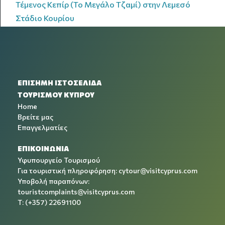
Τέμενος Κεπίρ (Το Μεγάλο Τζαμί) στην Λεμεσό
Στάδιο Κουρίου
ΕΠΙΣΗΜΗ ΙΣΤΟΣΕΛΙΔΑ
ΤΟΥΡΙΣΜΟΥ ΚΥΠΡΟΥ
Home
Βρείτε μας
Επαγγελματίες
ΕΠΙΚΟΙΝΩΝΙΑ
Υφυπουργείο Τουρισμού
Για τουριστική πληροφόρηση:
cytour@visitcyprus.com
Υποβολή παραπόνων:
touristcomplaints@visitcyprus.com
T: (+357) 22691100