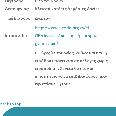
Περίοδος
Όλο τον χρόνο.
Λειτουργίας:
Κλειστά κατά τις Δημόσιες Αργίες.
Τιμή Εισόδου:
Δωρεάν
http://www.nicosia.org.cy/el-
Ιστοσελίδα:
GR/discover/museums/pancyprian-
gymnasium/
Οι ώρες λειτουργίας, καθώς και η τιμή
εισόδου υπόκεινται σε αλλαγές χωρίς
ειδοποίηση. Συνετό θα ήταν οι
επισκέπτες να τα επιβεβαιώνουν πριν
την επίσκεψή τους.
back to top