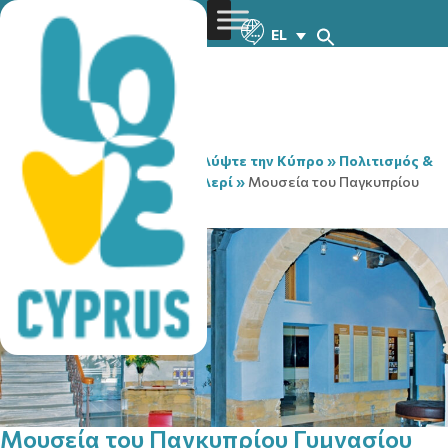
EL
You are here:
Home
»
Ανακαλύψτε την Κύπρο
»
Πολιτισμός &
Θρησκεία
»
Μουσεία & Γκαλερί
»
Μουσεία του Παγκυπρίου
Γυμνασίου
Μουσεία του Παγκυπρίου Γυμνασίου