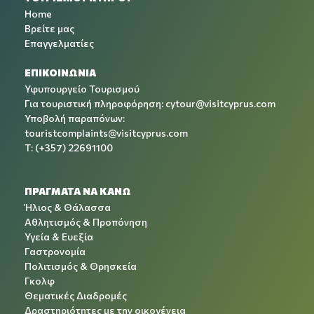
Home
Βρείτε μας
Επαγγελματίες
ΕΠΙΚΟΙΝΩΝΙΑ
Υφυπουργείο Τουρισμού
Για τουριστική πληροφόρηση:
cytour@visitcyprus.com
Υποβολή παραπόνων:
touristcomplaints@visitcyprus.com
T: (+357) 22691100
ΠΡΑΓΜΑΤΑ ΝΑ ΚΑΝΩ
Ήλιος & Θάλασσα
Αθλητισμός & Προπόνηση
Υγεία & Ευεξία
Γαστρονομία
Πολιτισμός & Θρησκεία
Γκολφ
Θεματικές Διαδρομές
Δραστηριότητες με την οικογένεια