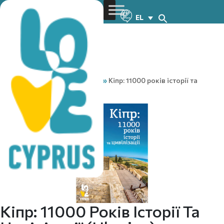
EL
You are here:
Home
»
Media
»
Кіпр: 11000 років історії та
цивілізації (Ukraine)
Кіпр: 11000 Років Історії Та